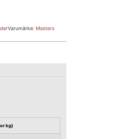
der
Varumärke:
Masters
per kg)