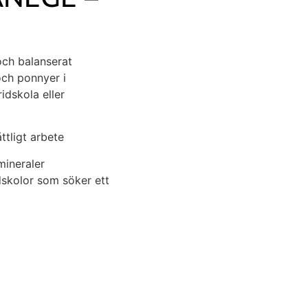
och balanserat
och ponnyer i
idskola eller
åttligt arbete
mineraler
ridskolor som söker ett