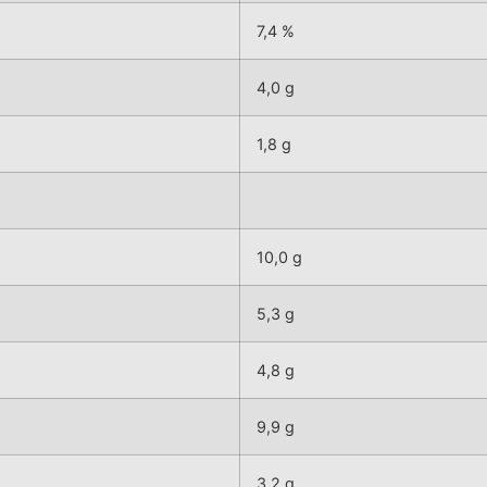
7,4 %
4,0 g
1,8 g
10,0 g
5,3 g
4,8 g
9,9 g
3,2 g