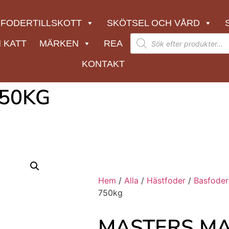
FODERTILLSKOTT
SKÖTSEL OCH VÅRD
 KATT
MÄRKEN
REA
KONTAKT
750KG
Hem
/
Alla
/
Hästfoder
/
Basfoder
750kg
MASTERS MA