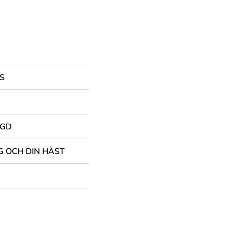
S
NGD
G OCH DIN HÄST