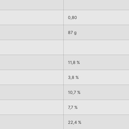
0,80
87 g
11,8 %
3,8 %
10,7 %
7,7 %
22,4 %