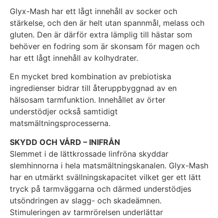
Glyx-Mash har ett lågt innehåll av socker och
stärkelse, och den är helt utan spannmål, melass och
gluten. Den är därför extra lämplig till hästar som
behöver en fodring som är skonsam för magen och
har ett lågt innehåll av kolhydrater.
En mycket bred kombination av prebiotiska
ingredienser bidrar till återuppbyggnad av en
hälsosam tarmfunktion. Innehållet av örter
understödjer också samtidigt
matsmältningsprocesserna.
SKYDD OCH VÅRD – INIFRÅN
Slemmet i de lättkrossade linfröna skyddar
slemhinnorna i hela matsmältningskanalen. Glyx-Mash
har en utmärkt svällningskapacitet vilket ger ett lätt
tryck på tarmväggarna och därmed understödjes
utsöndringen av slagg- och skadeämnen.
Stimuleringen av tarmrörelsen underlättar