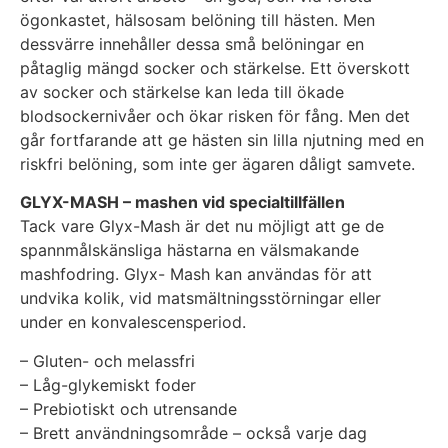
ögonkastet, hälsosam belöning till hästen. Men
dessvärre innehåller dessa små belöningar en
påtaglig mängd socker och stärkelse. Ett överskott
av socker och stärkelse kan leda till ökade
blodsockernivåer och ökar risken för fång. Men det
går fortfarande att ge hästen sin lilla njutning med en
riskfri belöning, som inte ger ägaren dåligt samvete.
GLYX-MASH – mashen vid specialtillfällen
Tack vare Glyx-Mash är det nu möjligt att ge de
spannmålskänsliga hästarna en välsmakande
mashfodring. Glyx- Mash kan användas för att
undvika kolik, vid matsmältningsstörningar eller
under en konvalescensperiod.
– Gluten- och melassfri
– Låg-glykemiskt foder
– Prebiotiskt och utrensande
– Brett användningsområde – också varje dag