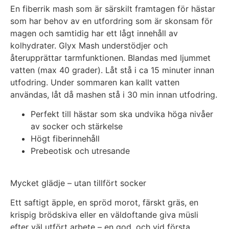
En fiberrik mash som är särskilt framtagen för hästar
som har behov av en utfordring som är skonsam för
magen och samtidig har ett lågt innehåll av
kolhydrater. Glyx Mash understödjer och
återupprättar tarmfunktionen. Blandas med ljummet
vatten (max 40 grader). Låt stå i ca 15 minuter innan
utfodring. Under sommaren kan kallt vatten
användas, låt då mashen stå i 30 min innan utfodring.
Perfekt till hästar som ska undvika höga nivåer
av socker och stärkelse
Högt fiberinnehåll
Prebeotisk och utresande
Mycket glädje – utan tillfört socker
Ett saftigt äpple, en spröd morot, färskt gräs, en
krispig brödskiva eller en väldoftande giva müsli
efter väl utfört arbete – en god, och vid första