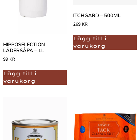
ITCHGARD – 500ML
269
KR
Lägg till i
HIPPOSELECTION
varukorg
LÄDERSÅPA – 1L
99
KR
Lägg till i
varukorg