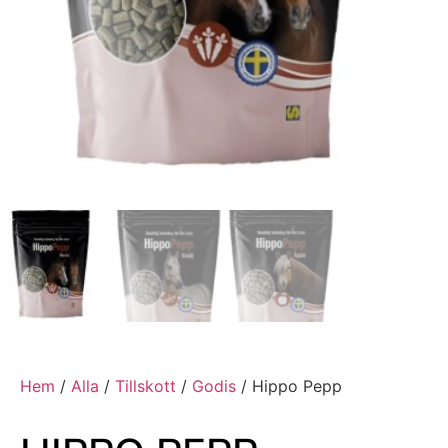
Hem
/
Alla
/
Tillskott
/
Godis
/ Hippo Pepp