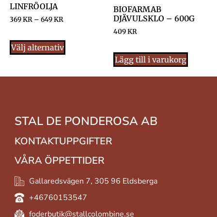
LINFRÖOLJA
BIOFARMAB
DJÄVULSKLO – 600G
369
KR
–
649
KR
409
KR
Välj alternativ
Lägg till i varukorg
STAL DE PONDEROSA AB
KONTAKTUPPGIFTER
VÅRA ÖPPETTIDER
Gallaredsvägen 7, 305 96 Eldsberga
+46760153547
foderbutik@stallcolombine.se