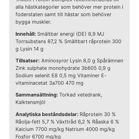
alla hästkategorier som behöver mer protein i
foderstaten samt till hästar som behöver
bygga muskler.
Innehåll:
Smältbar energi (DE) 8,9 MJ
Torrsubstans 87,2 % Smältbart råprotein 300
g Lysin 14 g
Tillsatser:
Aminosyror Lysin 8,0 g Spårämnen
Zink sulphate monohydrate 3b605 0,9 g
Sodium selenit E8 0,5 mg Vitaminer E-
vitaminacetat 3a700 470 mg
Sammansättning:
Torkad vetedrank,
Kalktensmjöl
Analytiska beståndsdelar:
Råprotein 30 %
Råolja-fett 5,7 % Växttråd 6,2 % Råaska 6 %
Kalcium 7700 mg/kg Natrium 4000 mg/kg
Fosfor 6700 mg/kg