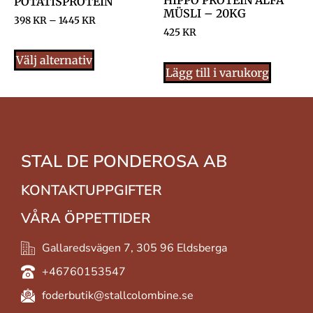
HIPPO PROTEIN ALFA
POTATISPROTEIN
MÜSLI – 20KG
398
KR
–
1445
KR
425
KR
Välj alternativ
Lägg till i varukorg
STAL DE PONDEROSA AB
KONTAKTUPPGIFTER
VÅRA ÖPPETTIDER
Gallaredsvägen 7, 305 96 Eldsberga
+46760153547
foderbutik@stallcolombine.se