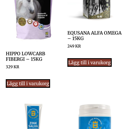
EQUSANA ALFA OMEGA
– 15KG
249
KR
HIPPO LOWCARB
FIBERGI – 15KG
Lägg till i varukorg
329
KR
Lägg till i varukorg