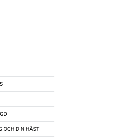
S
NGD
G OCH DIN HÄST