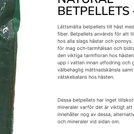
BETPELLETS 
Lättsmälta betpellets till häst me
fiber. Betpellets används för att 
hos alla slags hästar och ponnys. F
för mag och-tarmhälsan och bidrar 
den viktiga tarmfloran hos hästen
upp i vatten innan utfodring och 
välbehaglig mättnadskänsla samt 
vätskebalans hos hästen.
Dessa betpellets har inget tillsko
mineraler varför det är viktigt att 
innehåller nog av dessa, alternativ
och mineraler vid sidan om.