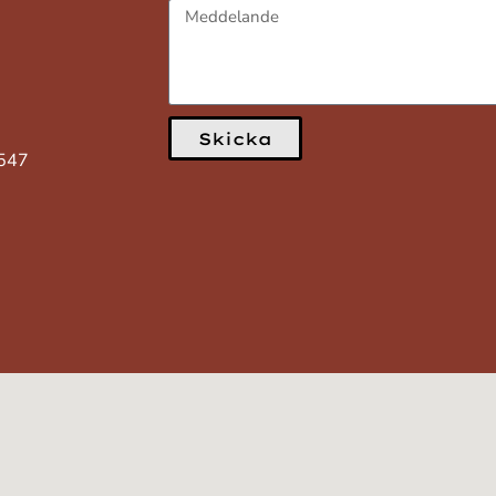
Skicka
3547