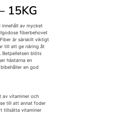
– 15KG
d innehåll av mycket
tillgodose fiberbehovet
iber är särskilt viktigt
till att ge näring åt
. Betpelletsen blöts
ger hästarna en
bibehåller en god
tt av vitaminer och
se till att annat foder
t tillsätta vitaminer