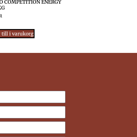
O COMPETITION ENERGY
KG
R
till i varukorg