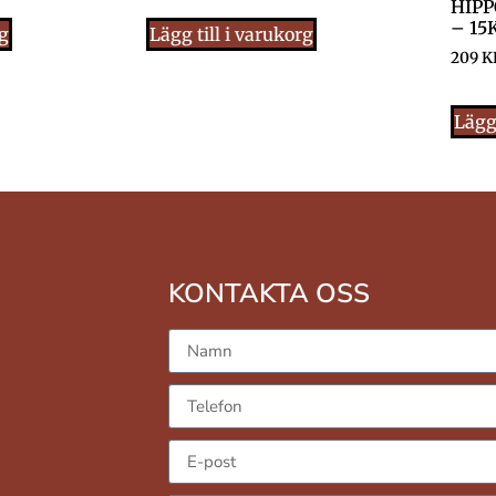
HIPP
– 15
rg
Lägg till i varukorg
209
K
Lägg 
KONTAKTA OSS