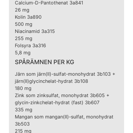
Calcium-D-Pantothenat 3a841
26 mg
Kolin 3a890
500 mg
Niacinamid 3a315
255 mg
Folsyra 3a316
5,8 mg
SPÅRÄMNEN PER KG
Järn som järn(II)-sulfat-monohydrat 3b103 +
järn(II)glycinchelat-hydrat 3b108
180 mg
Zink som zinksulfat, monohydrat 3b605 +
glycin-zinkchelat-hydrat (fast) 3b607
335 mg
Mangan som mangan(II)-sulfat, monohydrat
3b503
215 mg