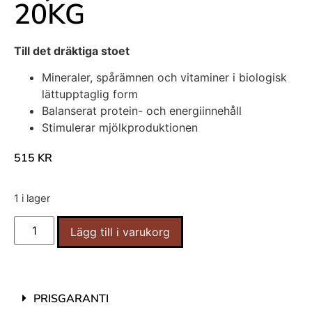
20KG
Till det dräktiga stoet
Mineraler, spårämnen och vitaminer i biologisk
lättupptaglig form
Balanserat protein- och energiinnehåll
Stimulerar mjölkproduktionen
515
KR
1 i lager
Lägg till i varukorg
PRISGARANTI