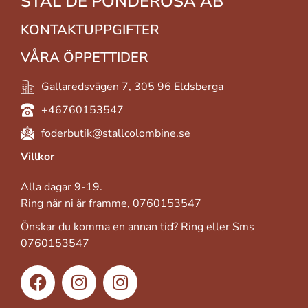
STAL DE PONDEROSA AB
KONTAKTUPPGIFTER
VÅRA ÖPPETTIDER
Gallaredsvägen 7, 305 96 Eldsberga
+46760153547
foderbutik@stallcolombine.se
Villkor
Alla dagar 9-19.
Ring när ni är framme, 0760153547
Önskar du komma en annan tid? Ring eller Sms
0760153547