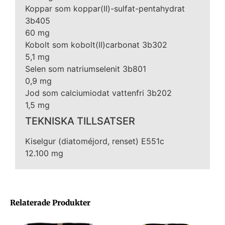
Koppar som koppar(II)-sulfat-pentahydrat
3b405
60 mg
Kobolt som kobolt(II)carbonat 3b302
5,1 mg
Selen som natriumselenit 3b801
0,9 mg
Jod som calciumiodat vattenfri 3b202
1,5 mg
TEKNISKA TILLSATSER
Kiselgur (diatoméjord, renset) E551c
12.100 mg
Relaterade Produkter