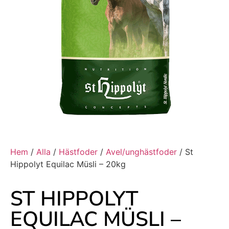
Hem
/
Alla
/
Hästfoder
/
Avel/unghästfoder
/ St
Hippolyt Equilac Müsli – 20kg
ST HIPPOLYT
EQUILAC MÜSLI –