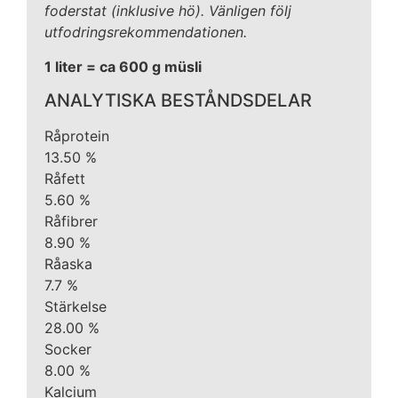
foderstat (inklusive hö). Vänligen följ
utfodringsrekommendationen.
1 liter = ca 600 g müsli
ANALYTISKA BESTÅNDSDELAR
Råprotein
13.50 %
Råfett
5.60 %
Råfibrer
8.90 %
Råaska
7.7 %
Stärkelse
28.00 %
Socker
8.00 %
Kalcium