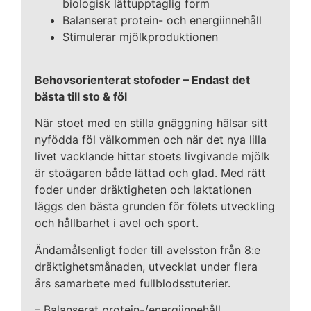
biologisk lättupptaglig form
Balanserat protein- och energiinnehåll
Stimulerar mjölkproduktionen
Behovsorienterat stofoder – Endast det
bästa till sto & föl
När stoet med en stilla gnäggning hälsar sitt
nyfödda föl välkommen och när det nya lilla
livet vacklande hittar stoets livgivande mjölk
är stoägaren både lättad och glad. Med rätt
foder under dräktigheten och laktationen
läggs den bästa grunden för fölets utveckling
och hållbarhet i avel och sport.
Ändamålsenligt foder till avelsston från 8:e
dräktighetsmånaden, utvecklat under flera
års samarbete med fullblodsstuterier.
– Balanserat protein-/energiinnehåll