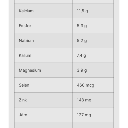
Kalcium
11,5 g
Fosfor
5,3 g
Natrium
5,2 g
Kalium
7,4 g
Magnesium
3,9 g
Selen
460 mcg
Zink
148 mg
Järn
127 mg