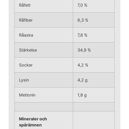
Råfett
7,0 %
Råfiber
6,3 %
Råaska
7,8 %
Stärkelse
34,9 %
Socker
4,2 %
Lysin
4,2 g
Metionin
1,8 g
Mineraler och
spårämnen