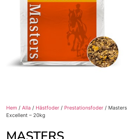
Hem
/
Alla
/
Hästfoder
/
Prestationsfoder
/ Masters
Excellent – 20kg
MASTERS