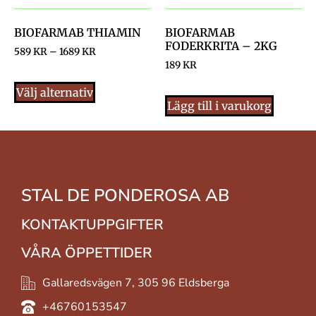
BIOFARMAB THIAMIN
BIOFARMAB
FODERKRITA – 2KG
589
KR
–
1689
KR
189
KR
Välj alternativ
Lägg till i varukorg
STAL DE PONDEROSA AB
KONTAKTUPPGIFTER
VÅRA ÖPPETTIDER
Gallaredsvägen 7, 305 96 Eldsberga
+46760153547