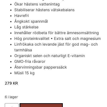
Ökar hästens vattenintag
Stabiliserar hästens vätskebalans
Havrefri
Ångkokt spannmål
Låg stärkelse
Innehåller rödbeta för bättre ämnesomsättning
Hög proteinkvalitet • Extra salt och magnesium
Linfrökaka och levande jäst för god mag- och
tarmhälsa
Organiskt selen och naturligt E-vitamin
GMO-fria råvaror
Återvinningsbar papperssäck
Müsli 15 kg
279
KR
6 i lager