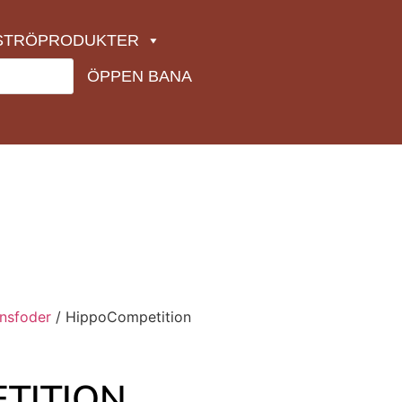
STRÖPRODUKTER
ÖPPEN BANA
onsfoder
/ HippoCompetition
TITION