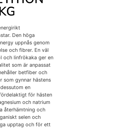
 KG
nergirikt
ästar. Den höga
 Energy uppnås genom
se och fibrer. En väl
 och linfrökaka ger en
alitet som är anpassat
nehåller betfiber och
brer som gynnar hästens
r dessutom en
fördelaktigt för hästen
magnesium och natrium
tra återhämtning och
rganiskt selen och
iga upptag och för ett