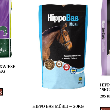
YXWIESE
5KG
HIPP
15KG
rg
205
K
HIPPO BAS MÜSLI – 20KG