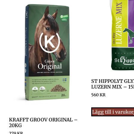
ST HIPPOLYT GL
LUZERN MIX – 1
560
KR
Lägg till i varuko
KRAFFT GROOV ORIGINAL –
20KG
279
KR