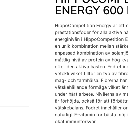
ENERGY 600
HippoCompetition Energy är ett e
prestationsfoder för alla aktiva h
energinivån i HippoCompetition
en unik kombination mellan stärkel
anpassad kombination av sojamjöl
måttlig nivå av protein av hög kv
efter den aktiva hästen. Fodret in
vetekli vilket tillför en typ av fi
mag- och tarmhälsa. Fibrerna ha
vätskehållande förmåga vilket är 
under hårt arbete. Nivåerna av 
är förhöjda, också för att förbät
vätskebalans. Fodret innehåller o
naturligt E-vitamin för bästa möjl
ökat immunförsvar.