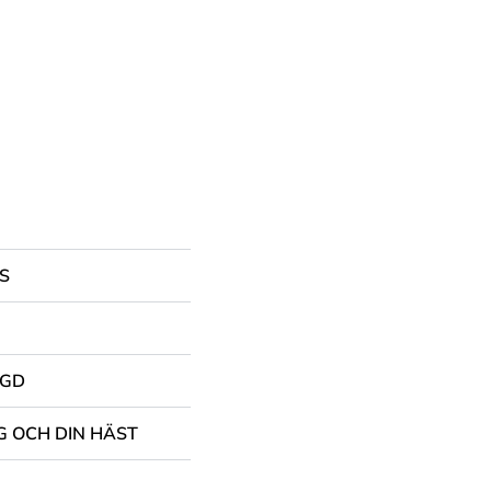
S
NGD
G OCH DIN HÄST