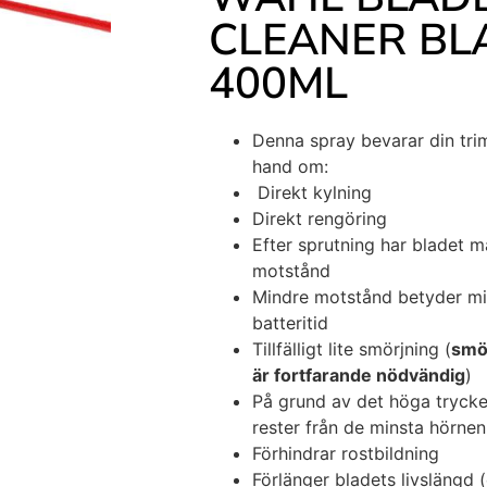
CLEANER BLA
400ML
Denna spray bevarar din trim
hand om:
Direkt kylning
Direkt rengöring
Efter sprutning har bladet 
motstånd
Mindre motstånd betyder min
batteritid
Tillfälligt lite smörjning (
smö
är fortfarande nödvändig
)
På grund av det höga trycke
rester från de minsta hörnen
Förhindrar rostbildning
Förlänger bladets livslängd (