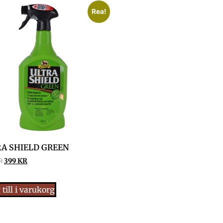
Rea!
A SHIELD GREEN
R
399
KR
till i varukorg