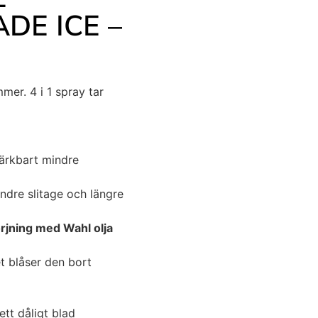
DE ICE –
mer. 4 i 1 spray tar
märkbart mindre
dre slitage och längre
rjning med Wahl olja
t blåser den bort
ett dåligt blad