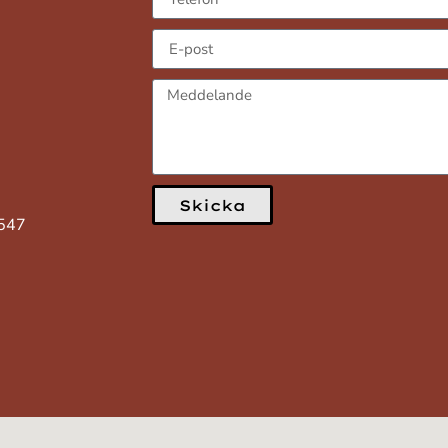
Skicka
3547