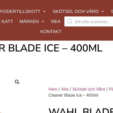
FODERTILLSKOTT
SKÖTSEL OCH VÅRD
 KATT
MÄRKEN
REA
KONTAKT
 BLADE ICE – 400ML
Hem
/
Alla
/
Skötsel och Vård
/
P
Cleaner Blade Ice – 400ml
WAHL BLAD