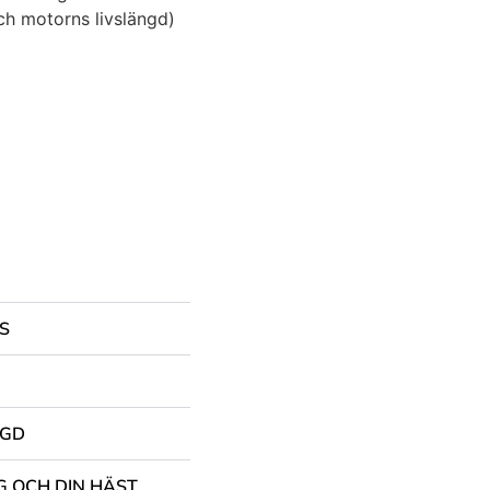
ch motorns livslängd)
S
NGD
G OCH DIN HÄST