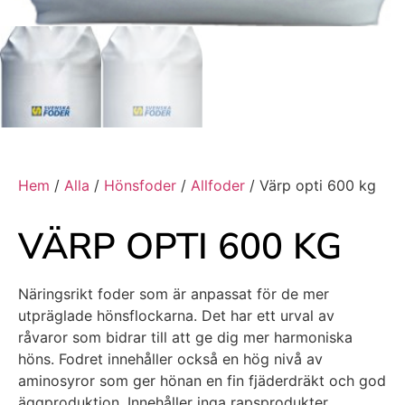
Hem
/
Alla
/
Hönsfoder
/
Allfoder
/ Värp opti 600 kg
VÄRP OPTI 600 KG
Näringsrikt foder som är anpassat för de mer
utpräglade hönsflockarna. Det har ett urval av
råvaror som bidrar till att ge dig mer harmoniska
höns. Fodret innehåller också en hög nivå av
aminosyror som ger hönan en fin fjäderdräkt och god
äggproduktion. Innehåller inga rapsprodukter.