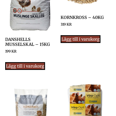
KORNKROSS – 40KG
319
KR
Lägg till i varukorg
DANSHELLS
MUSSELSKAL – 15KG
199
KR
Lägg till i varukorg