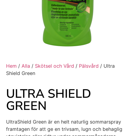
Hem
/
Alla
/
Skötsel och Vård
/
Pälsvård
/ Ultra
Shield Green
ULTRA SHIELD
GREEN
UltraShield Green är en helt naturlig sommarspray
framtagen för att ge en trivsam, lugn och behaglig