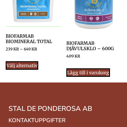
BIOFARMAB
BIOMINERAL TOTAL
BIOFARMAB
DJÄVULSKLO – 600G
239
KR
–
649
KR
409
KR
Välj alternativ
Lägg till i varukorg
STAL DE PONDEROSA AB
KONTAKTUPPGIFTER