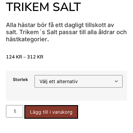
TRIKEM SALT
Alla hästar bör få ett dagligt tillskott av
salt. Trikem´s Salt passar till alla åldrar och
hästkategorier
.
124
KR
–
312
KR
Storlek
Lägg till i varukorg