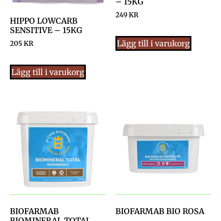
– 15KG
249
KR
HIPPO LOWCARB
SENSITIVE – 15KG
Lägg till i varukorg
205
KR
Lägg till i varukorg
BIOFARMAB
BIOFARMAB BIO ROSA
BIOMINERAL TOTAL