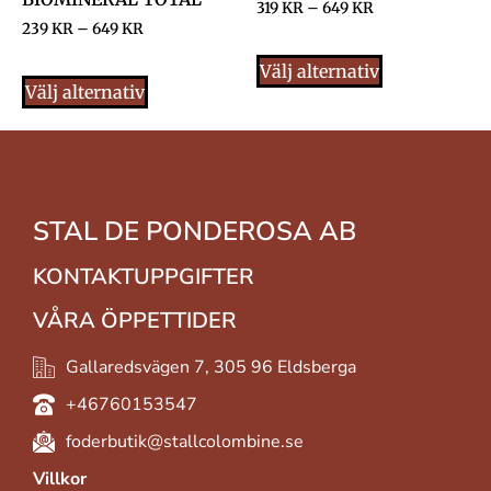
319
KR
–
649
KR
239
KR
–
649
KR
Välj alternativ
Välj alternativ
STAL DE PONDEROSA AB
KONTAKTUPPGIFTER
VÅRA ÖPPETTIDER
Gallaredsvägen 7, 305 96 Eldsberga
+46760153547
foderbutik@stallcolombine.se
Villkor