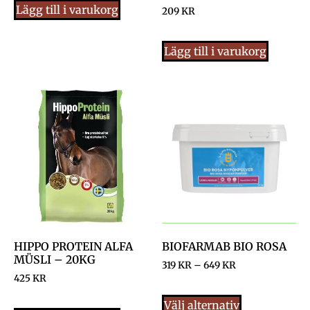
Lägg till i varukorg
209
KR
Lägg till i varukorg
HIPPO PROTEIN ALFA
BIOFARMAB BIO ROSA
MÜSLI – 20KG
319
KR
–
649
KR
425
KR
Välj alternativ