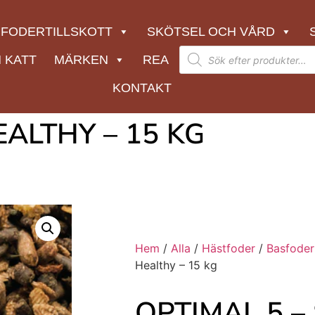
FODERTILLSKOTT
SKÖTSEL OCH VÅRD
 KATT
MÄRKEN
REA
KONTAKT
EALTHY – 15 KG
Hem
/
Alla
/
Hästfoder
/
Basfoder
Healthy – 15 kg
OPTIMAL 5 – 