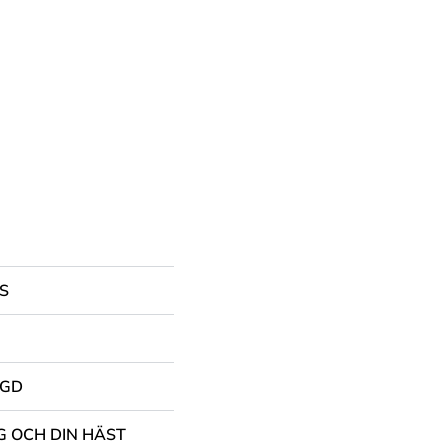
S
NGD
G OCH DIN HÄST