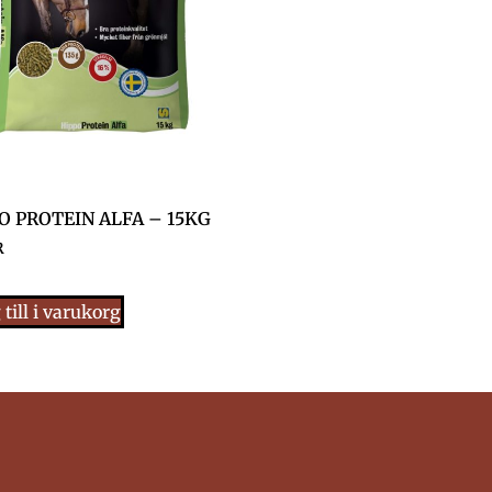
O PROTEIN ALFA – 15KG
R
till i varukorg