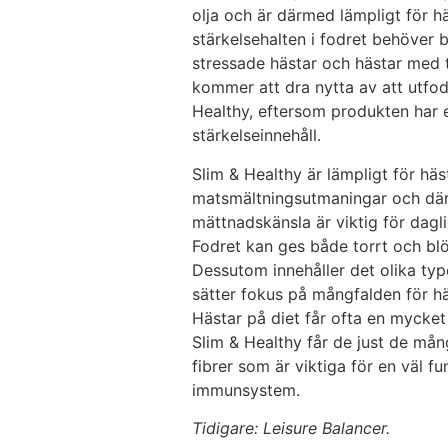
olja och är därmed lämpligt för h
stärkelsehalten i fodret behöver b
stressade hästar och hästar med t
kommer att dra nytta av att utfo
Healthy, eftersom produkten har e
stärkelseinnehåll.
Slim & Healthy är lämpligt för hä
matsmältningsutmaningar och dä
mättnadskänsla är viktig för dagl
Fodret kan ges både torrt och blö
Dessutom innehåller det olika typer
sätter fokus på mångfalden för h
Hästar på diet får ofta en mycke
Slim & Healthy får de just de mån
fibrer som är viktiga för en väl 
immunsystem.
Tidigare: Leisure Balancer.