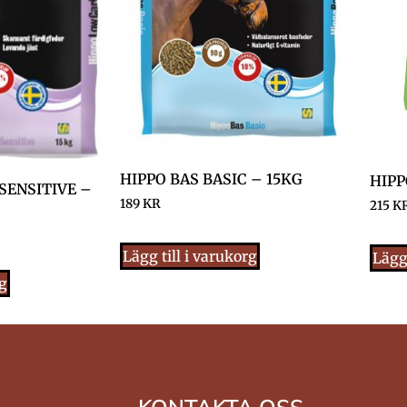
HIPPO BAS BASIC – 15KG
HIPP
SENSITIVE –
189
KR
215
K
Lägg till i varukorg
Lägg 
rg