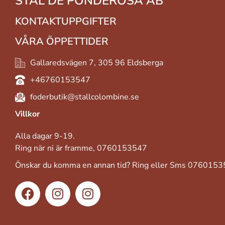
STAL DE PONDEROSA AB
KONTAKTUPPGIFTER
VÅRA ÖPPETTIDER
Gallaredsvägen 7, 305 96 Eldsberga
+46760153547
foderbutik@stallcolombine.se
Villkor
Alla dagar 9-19.
Ring när ni är framme, 0760153547
Önskar du komma en annan tid? Ring eller Sms 076015