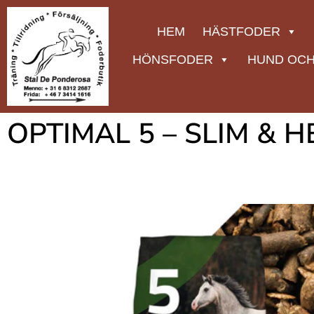
HEM
HÄSTFODER
HÖNSFODER
HUND OCH
OPTIMAL 5 – SLIM & H