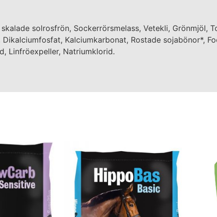
 skalade solrosfrön, Sockerrörsmelass, Vetekli, Grönmjöl, 
l, Dikalciumfosfat, Kalciumkarbonat, Rostade sojabönor*, F
 Linfröexpeller, Natriumklorid.