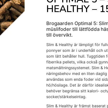
HEALTHY – 1
Brogaarden Optimal 5: Slim
müslifoder till lättfödda 
till övervikt.
Slim & Healthy är lämpligt för ful
ponnyer som är i underhåll och ut
som lätt behåller hull. Tuggtiden
fiberrika pellets, vilka också gynn
matsmältningssystemet. Slim & He
näringsbehov med en liten dagli
användas som enda foder vid sida
hö/hösilage. Det är därför idealis
behöver begränsa sitt kalori- och/
socker/stärkelseintag.
Slim & Healthy är främst baserat p