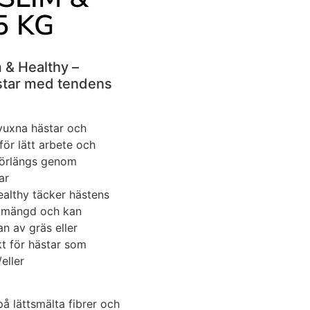
5 KG
 & Healthy –
hästar med tendens
lvuxna hästar och
för lätt arbete och
 förlängs genom
ar
althy täcker hästens
g mängd och kan
n av gräs eller
kt för hästar som
eller
å lättsmälta fibrer och