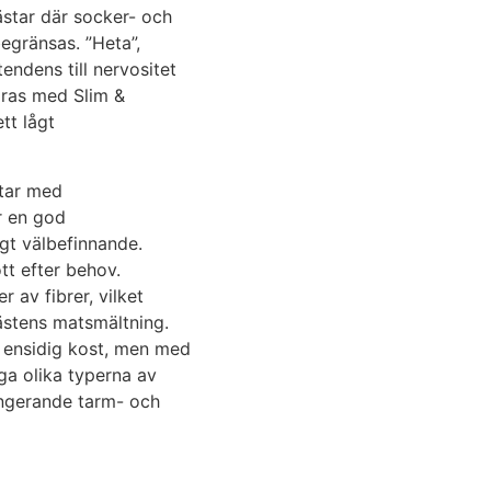
ästar där socker- och
egränsas. ”Heta”,
endens till nervositet
dras med Slim &
tt lågt
star med
r en god
igt välbefinnande.
tt efter behov.
 av fibrer, vilket
ästens matsmältning.
t ensidig kost, men med
ga olika typerna av
fungerande tarm- och