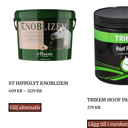
ST HIPPOLYT KNOBLIZEM
409
KR
–
1129
KR
TRIKEM HOOF PA
Välj alternativ
279
KR
Lägg till i varuko