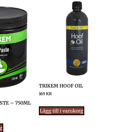
TRIKEM HOOF OIL
169
KR
STE – 750ML
Lägg till i varukorg
rg