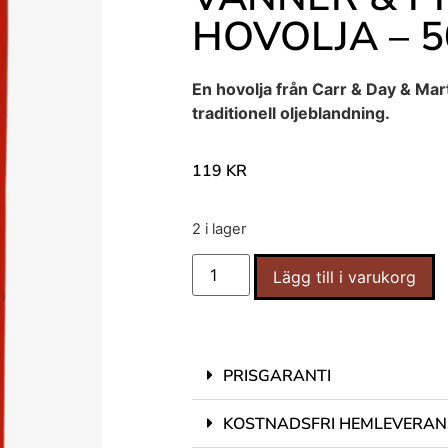
HOVOLJA – 
En hovolja från Carr & Day & Mar
traditionell oljeblandning.
119
KR
2 i lager
Lägg till i varukorg
PRISGARANTI
KOSTNADSFRI HEMLEVERAN