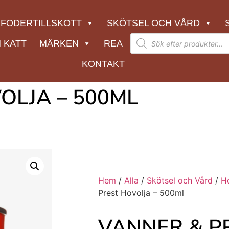
FODERTILLSKOTT
SKÖTSEL OCH VÅRD
 KATT
MÄRKEN
REA
KONTAKT
OLJA – 500ML
Hem
/
Alla
/
Skötsel och Vård
/
H
Prest Hovolja – 500ml
VANNER & P