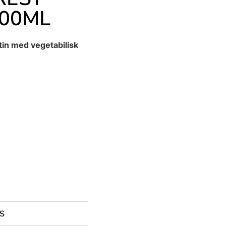
500ML
tin med vegetabilisk
S