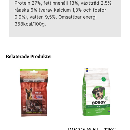
Protein 27%, fettinnehåll 13%, växttråd 2,5%,
råaska 6% (varav kalcium 1,3% och fosfor
0,9%), vatten 9,5%. Omsättbar energi
358kcal/100g.
Relaterade Produkter
DOGGY MINI – 12KG