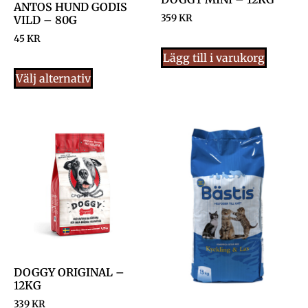
ANTOS HUND GODIS
359
KR
VILD – 80G
45
KR
Lägg till i varukorg
Välj alternativ
DOGGY ORIGINAL –
12KG
339
KR