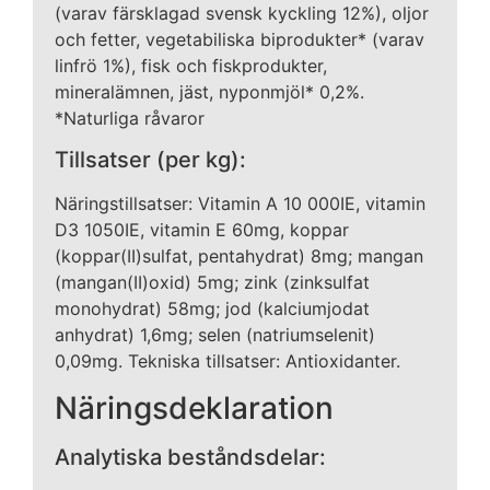
(varav färsklagad svensk kyckling 12%), oljor
och fetter, vegetabiliska biprodukter* (varav
linfrö 1%), fisk och fiskprodukter,
mineralämnen, jäst, nyponmjöl* 0,2%.
*Naturliga råvaror
Tillsatser (per kg):
Näringstillsatser: Vitamin A 10 000IE, vitamin
D3 1050IE, vitamin E 60mg, koppar
(koppar(II)sulfat, pentahydrat) 8mg; mangan
(mangan(II)oxid) 5mg; zink (zinksulfat
monohydrat) 58mg; jod (kalciumjodat
anhydrat) 1,6mg; selen (natriumselenit)
0,09mg. Tekniska tillsatser: Antioxidanter.
Näringsdeklaration
Analytiska beståndsdelar: