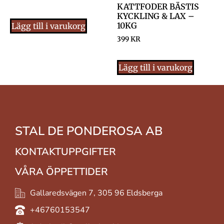
KATTFODER BÄSTIS
KYCKLING & LAX –
10KG
Lägg till i varukorg
399
KR
Lägg till i varukorg
STAL DE PONDEROSA AB
KONTAKTUPPGIFTER
VÅRA ÖPPETTIDER
Gallaredsvägen 7, 305 96 Eldsberga
+46760153547