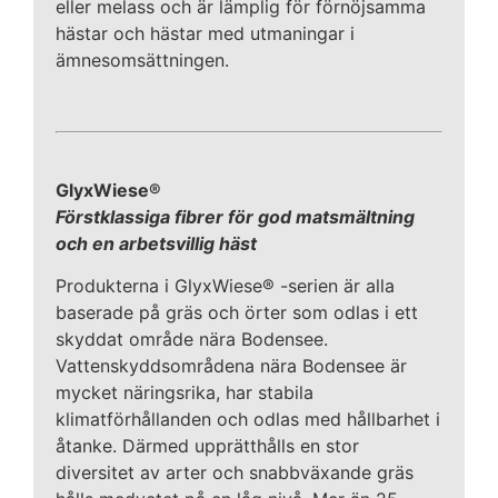
eller melass och är lämplig för förnöjsamma
hästar och hästar med utmaningar i
ämnesomsättningen.
GlyxWiese®
Förstklassiga fibrer för god matsmältning
och en arbetsvillig häst
Produkterna i GlyxWiese® -serien är alla
baserade på gräs och örter som odlas i ett
skyddat område nära Bodensee.
Vattenskyddsområdena nära Bodensee är
mycket näringsrika, har stabila
klimatförhållanden och odlas med hållbarhet i
åtanke. Därmed upprätthålls en stor
diversitet av arter och snabbväxande gräs