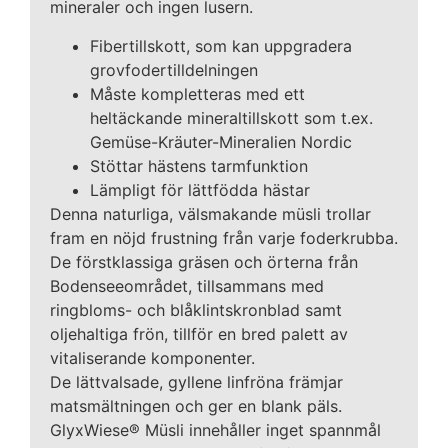
mineraler och ingen lusern.
Fibertillskott, som kan uppgradera
grovfodertilldelningen
Måste kompletteras med ett
heltäckande mineraltillskott som t.ex.
Gemüse-Kräuter-Mineralien Nordic
Stöttar hästens tarmfunktion
Lämpligt för lättfödda hästar
Denna naturliga, välsmakande müsli trollar
fram en nöjd frustning från varje foderkrubba.
De förstklassiga gräsen och örterna från
Bodensee­området, tillsammans med
ringbloms- och blåklintskronblad samt
oljehaltiga frön, tillför en bred palett av
vitaliserande komponenter.
De lättvalsade, gyllene linfröna främjar
matsmältningen och ger en blank päls.
GlyxWiese® Müsli innehåller inget spannmål