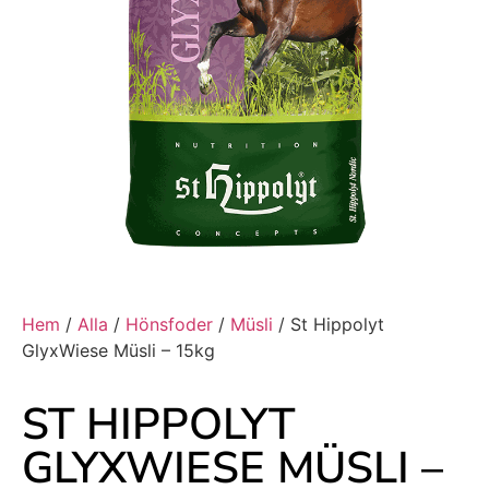
Hem
/
Alla
/
Hönsfoder
/
Müsli
/ St Hippolyt
GlyxWiese Müsli – 15kg
ST HIPPOLYT
GLYXWIESE MÜSLI –