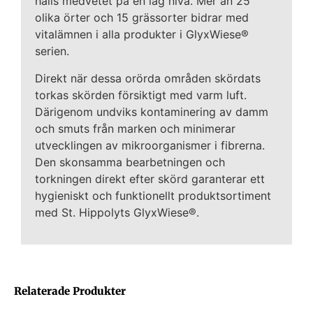
hålls medvetet på en låg nivå. Mer än 25
olika örter och 15 grässorter bidrar med
vitalämnen i alla produkter i GlyxWiese®
serien.
Direkt när dessa orörda områden skördats
torkas skörden försiktigt med varm luft.
Därigenom undviks kontaminering av damm
och smuts från marken och minimerar
utvecklingen av mikroorganismer i fibrerna.
Den skonsamma bearbetningen och
torkningen direkt efter skörd garanterar ett
hygieniskt och funktionellt produkt­sortiment
med St. Hippolyts GlyxWiese®.
Relaterade Produkter